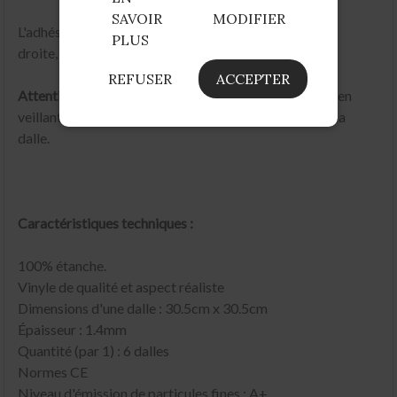
SAVOIR
MODIFIER
L'adhésivage de la dalle dépasse de 2.5cm en haut et à
PLUS
droite, garantissant une étanchéité parfaite.
REFUSER
ACCEPTER
Attention
: Retirez uniquement le paier de protection en
veillant à bien conserver la feuille adhésive au dos de la
dalle.
Caractéristiques techniques :
100% étanche.
Vinyle de qualité et aspect réaliste
Dimensions d'une dalle : 30.5cm x 30.5cm
Épaisseur : 1.4mm
Quantité (par 1) : 6 dalles
Normes CE
Niveau d'émission de particules fines : A+