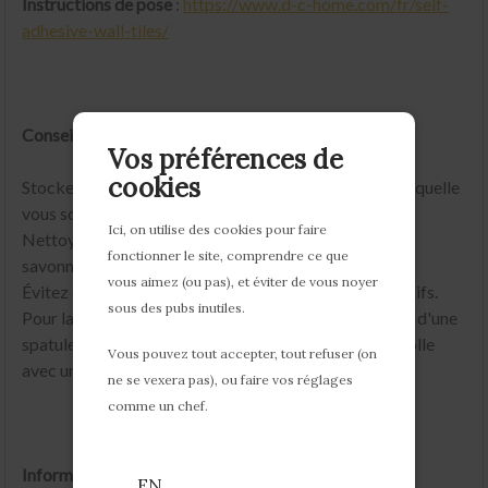
Instructions de pose
:
https://www.d-c-home.com/fr/self-
adhesive-wall-tiles/
Conseils d'utilisation :
Vos préférences de
cookies
Stockez vos dalles minimum 24h dans la pièce dans laquelle
vous souhaitez les poser.
Ici, on utilise des cookies pour faire
Nettoyez vos dalles avec un chiffon doux ou à l'eau
fonctionner le site, comprendre ce que
savonneuse.
vous aimez (ou pas), et éviter de vous noyer
Évitez d'utiliser des détergents ménagers trop agressifs.
sous des pubs inutiles.
Pour la dépose, décollez doucement les dalles à l'aide d'une
spatule ou d'un tournevis puis retirez les résidus de colle
Vous pouvez tout accepter, tout refuser (on
avec un dissolvant prévu à cet effet.
ne se vexera pas), ou faire vos réglages
comme un chef.
Informations importantes :
EN