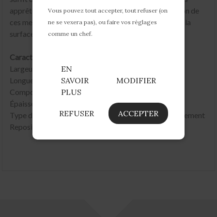
apprêtez à recouvrir, de découper le papier en fonction de
Vous pouvez tout accepter, tout refuser (on
ces mesures, et d'appliquer enfin le papier adhésif sur la
ne se vexera pas), ou faire vos réglages
surface lisse.
comme un chef.
Caractéristiques techniques du produit :
Largeur : 45cm ou 67,5cm
EN
Longueur : 1m
SAVOIR
MODIFIER
Composition : polychlorure de vinyle
PLUS
Épaisseur : 170 microns
REFUSER
ACCEPTER
Type de colle : thermofusible, sans traces après enlèvement
Repositionnable en heure : 2 heures