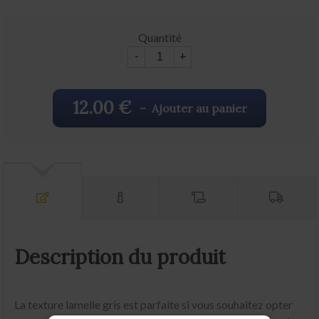
Quantité
-
+
12.00 €
–
Ajouter au panier
Description du produit
La texture lamelle gris est parfaite si vous souhaitez opter