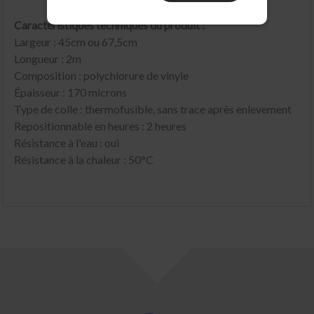
Caractéristiques techniques du produit :
Largeur : 45cm ou 67,5cm
Longueur : 2m
Composition : polychlorure de vinyle
Épaisseur : 170 microns
Type de colle : thermofusible, sans trace après enlevement
Repositionnable en heures : 2 heures
Résistance à l'eau : oui
Résistance à la chaleur : 50°C